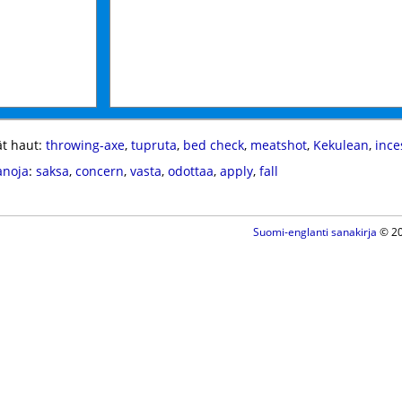
t haut:
throwing-axe
,
tupruta
,
bed check
,
meatshot
,
Kekulean
,
ince
anoja
:
saksa
,
concern
,
vasta
,
odottaa
,
apply
,
fall
Suomi-englanti sanakirja
© 20