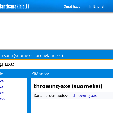
Omat haut
In English
ä sana (suomeksi tai englanniksi):
lo:
Käännös:
xe
throwing-axe (suomeksi)
xe
xe
s
throwing axe
Sana perusmuodossa:
xe
s