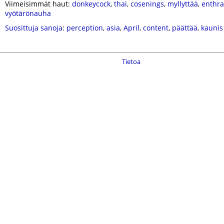
Viimeisimmät haut:
donkeycock
,
thai
,
cosenings
,
myllyttää
,
enthra
vyötärönauha
Suosittuja sanoja
:
perception
,
asia
,
April
,
content
,
päättää
,
kaunis
Tietoa