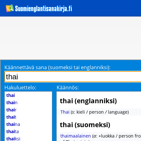
Käännettävä sana (suomeksi tai englanniksi):
Hakuluettelo:
Käännös:
thai
thai (englanniksi)
thai
n
thai
r
Thai
(
s
: kieli / person
/
language)
thai
t
thai (suomeksi)
thai
na
thai
ta
thaimaalainen
(
a
: +luokka / person fr
thai
ksi