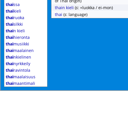
of Thai origin)
thai
ssa
thain kieli
(
s
: +luokka / ei-mon)
thai
kieli
thai
(
s
: language)
thai
ruoka
thai
silkki
thai
n kieli
thai
hieronta
thai
musiikki
thai
maalainen
thai
nkielinen
thai
nyrkkeily
thai
ravintola
thai
maalaisuus
thai
maantimali