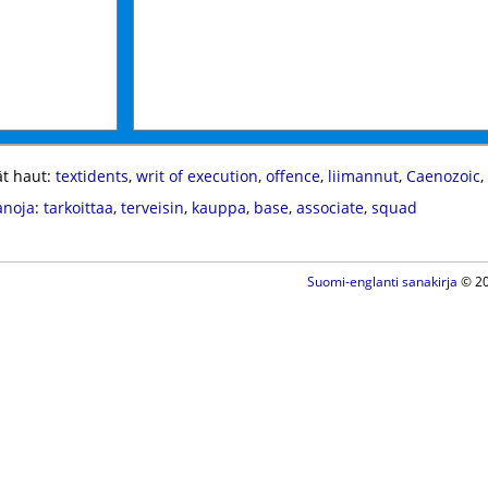
t haut:
textidents
,
writ of execution
,
offence
,
liimannut
,
Caenozoic
,
anoja
:
tarkoittaa
,
terveisin
,
kauppa
,
base
,
associate
,
squad
Suomi-englanti sanakirja
© 20