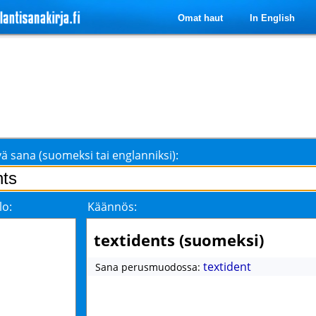
Omat haut
In English
ä sana (suomeksi tai englanniksi):
lo:
Käännös:
textidents (suomeksi)
textident
Sana perusmuodossa: