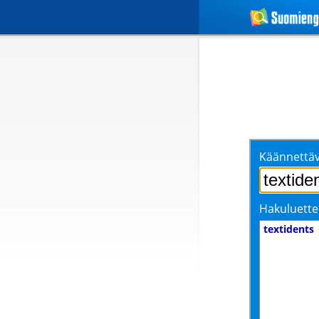
Käännettäv
Hakuluette
textidents