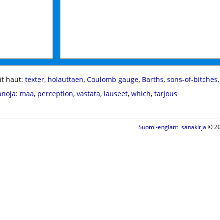
t haut:
texter
,
holauttaen
,
Coulomb gauge
,
Barths
,
sons-of-bitches
anoja
:
maa
,
perception
,
vastata
,
lauseet
,
which
,
tarjous
Suomi-englanti sanakirja
© 20