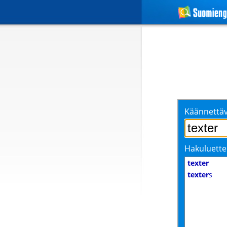
Käännettäv
Hakuluette
texter
texter
s