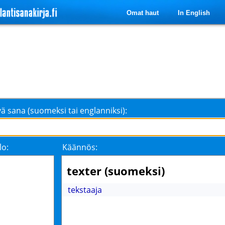
Omat haut
In English
ä sana (suomeksi tai englanniksi):
lo:
Käännös:
texter (suomeksi)
tekstaaja