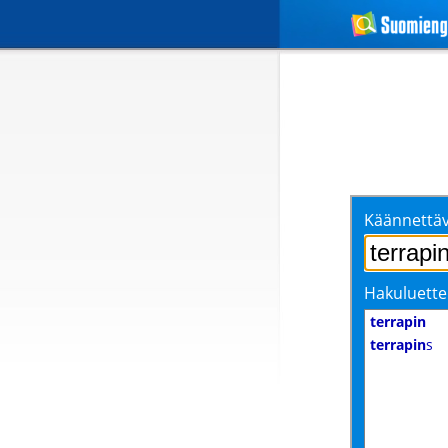
Käännettäv
Hakuluette
terrapin
terrapin
s