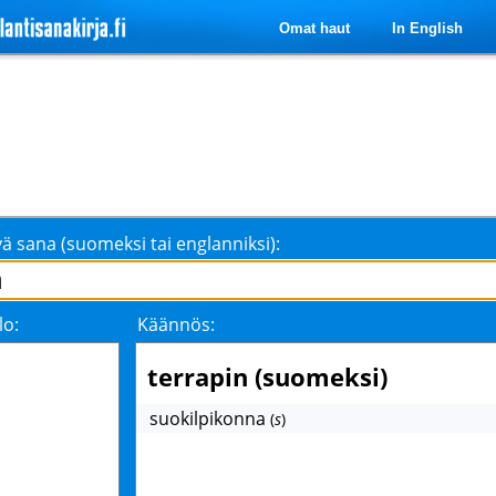
Omat haut
In English
ä sana (suomeksi tai englanniksi):
lo:
Käännös:
terrapin (suomeksi)
suokilpikonna
(
s
)