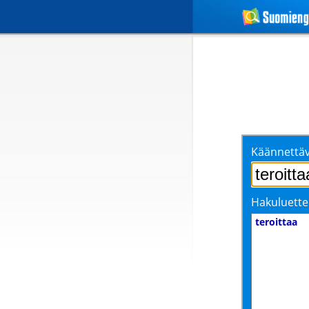
Käännettäv
Hakuluette
teroittaa