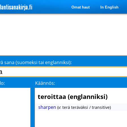
Omat haut
In English
ä sana (suomeksi tai englanniksi):
lo:
Käännös:
teroittaa (englanniksi)
sharpen
(
v
: terä teräväksi / transitive)