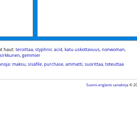
t haut:
teroittaa
,
styphnic acid
,
katu-uskottavuus
,
nonwoman
,
sirkkunen
,
gemmier
anoja
:
maksu
,
sisäfile
,
purchase
,
ammatti
,
suorittaa
,
toteuttaa
Suomi-englanti sanakirja
© 20