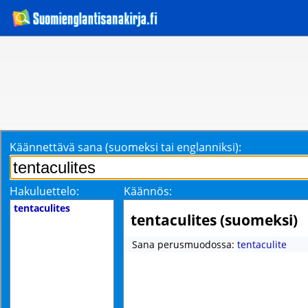
Käännettävä sana (suomeksi tai englanniksi):
Hakuluettelo:
Käännös:
tentaculites
tentaculites (suomeksi)
Sana perusmuodossa:
tentaculite