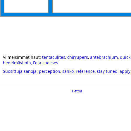
Viimeisimmät haut:
tentaculites
,
chirrupers
,
antebrachium
,
quick
hedelmäviinin
,
Feta cheeses
Suosittuja sanoja
:
perception
,
sähkö
,
reference
,
stay tuned
,
apply
Tietoa