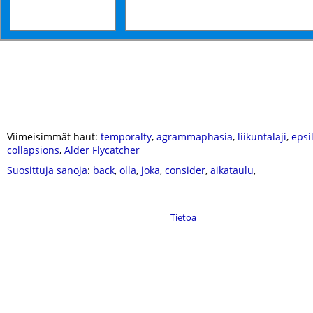
Viimeisimmät haut:
temporalty
,
agrammaphasia
,
liikuntalaji
,
epsi
collapsions
,
Alder Flycatcher
Suosittuja sanoja
:
back
,
olla
,
joka
,
consider
,
aikataulu
,
Tietoa