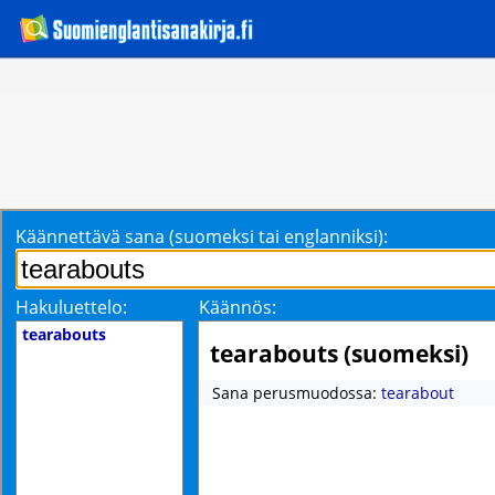
Käännettävä sana (suomeksi tai englanniksi):
Hakuluettelo:
Käännös:
tearabouts
tearabouts (suomeksi)
Sana perusmuodossa:
tearabout