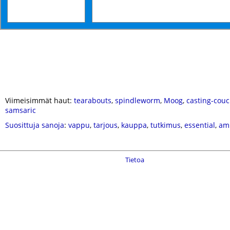
Viimeisimmät haut:
tearabouts
,
spindleworm
,
Moog
,
casting-cou
samsaric
Suosittuja sanoja
:
vappu
,
tarjous
,
kauppa
,
tutkimus
,
essential
,
am
Tietoa