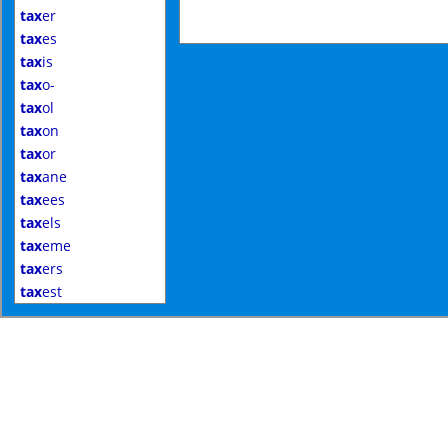
tax
er
tax
es
tax
is
tax
o-
tax
ol
tax
on
tax
or
tax
ane
tax
ees
tax
els
tax
eme
tax
ers
tax
est