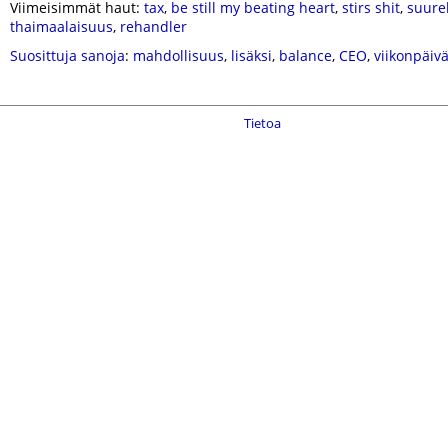
Viimeisimmät haut:
tax
,
be still my beating heart
,
stirs shit
,
suure
thaimaalaisuus
,
rehandler
Suosittuja sanoja
:
mahdollisuus
,
lisäksi
,
balance
,
CEO
,
viikonpäivä
Tietoa