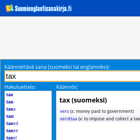
Käännettävä sana (suomeksi tai englanniksi):
Hakuluettelo:
Käännös:
tax
tax (suomeksi)
tax
-
tax
a
vero
(
s
: money paid to government)
tax
i
verottaa
(
v
: to impose and collect a tax
tax
ed
tax
ee
tax
el