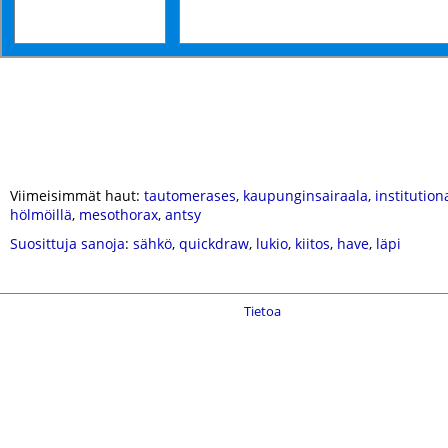
Viimeisimmät haut:
tautomerases
,
kaupunginsairaala
,
institutio
hölmöillä
,
mesothorax
,
antsy
Suosittuja sanoja
:
sähkö
,
quickdraw
,
lukio
,
kiitos
,
have
,
läpi
Tietoa