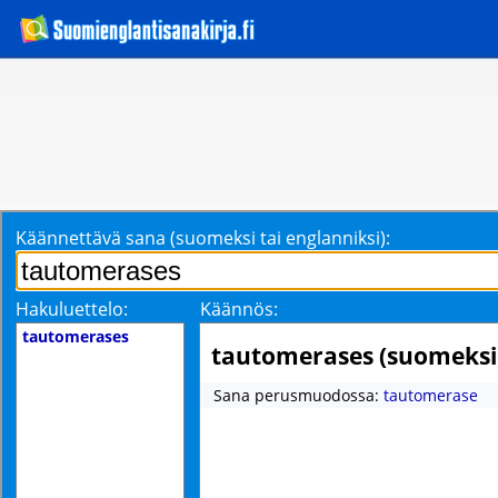
Käännettävä sana (suomeksi tai englanniksi):
Hakuluettelo:
Käännös:
tautomerases
tautomerases (suomeksi
Sana perusmuodossa:
tautomerase