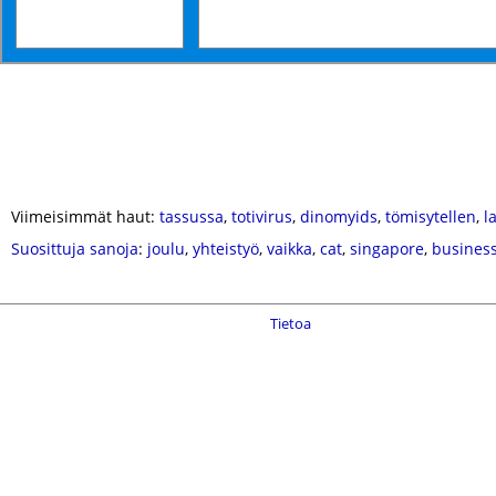
Viimeisimmät haut:
tassussa
,
totivirus
,
dinomyids
,
tömisytellen
,
l
Suosittuja sanoja
:
joulu
,
yhteistyö
,
vaikka
,
cat
,
singapore
,
busines
Tietoa