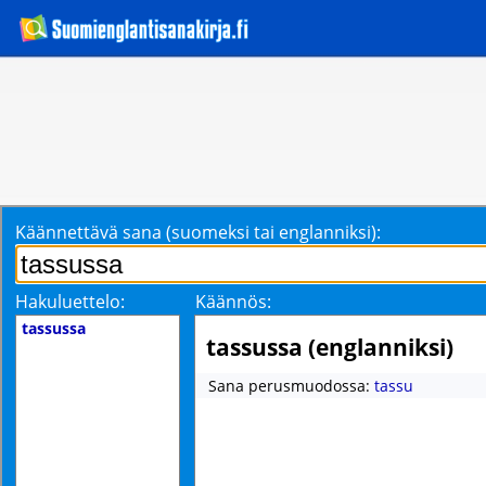
Käännettävä sana (suomeksi tai englanniksi):
Hakuluettelo:
Käännös:
tassussa
tassussa (englanniksi)
Sana perusmuodossa:
tassu