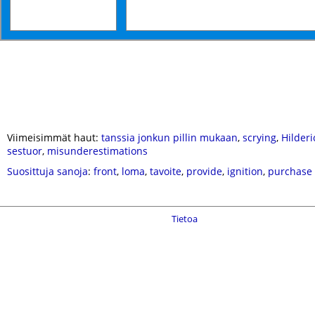
Viimeisimmät haut:
tanssia jonkun pillin mukaan
,
scrying
,
Hilderi
sestuor
,
misunderestimations
Suosittuja sanoja
:
front
,
loma
,
tavoite
,
provide
,
ignition
,
purchase
Tietoa