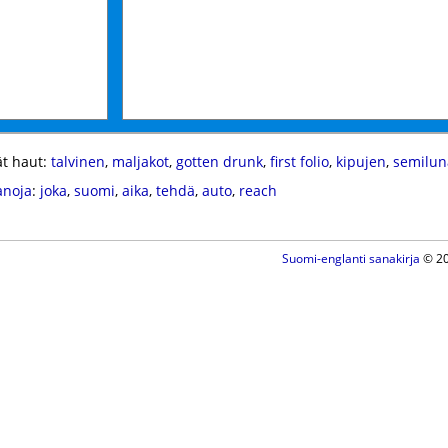
t haut:
talvinen
,
maljakot
,
gotten drunk
,
first folio
,
kipujen
,
semilun
anoja
:
joka
,
suomi
,
aika
,
tehdä
,
auto
,
reach
Suomi-englanti sanakirja
© 20