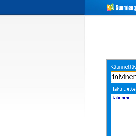
Käännettäv
Hakuluette
talvinen