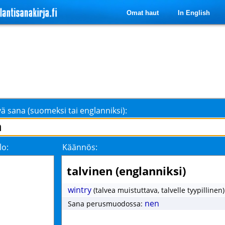
Omat haut
In English
ä sana (suomeksi tai englanniksi):
lo:
Käännös:
talvinen (englanniksi)
wintry
(talvea muistuttava, talvelle tyypillinen)
nen
Sana perusmuodossa: