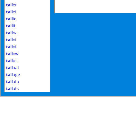
tall
er
tall
et
tall
ie
tall
it
tall
oa
tall
oi
tall
ot
tall
ow
tall
us
tall
aat
tall
age
tall
ata
tall
ats