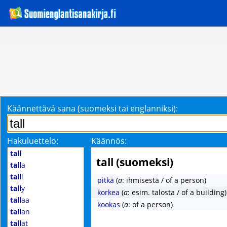
Käännettävä sana (suomeksi tai englanniksi):
Hakuluettelo:
Käännös:
tall
tall (suomeksi)
tall
a
tall
i
pitkä
(
a
: ihmisestä / of a person)
tall
y
korkea
(
a
: esim. talosta / of a building)
tall
aa
kookas
(
a
: of a person)
tall
an
tall
at