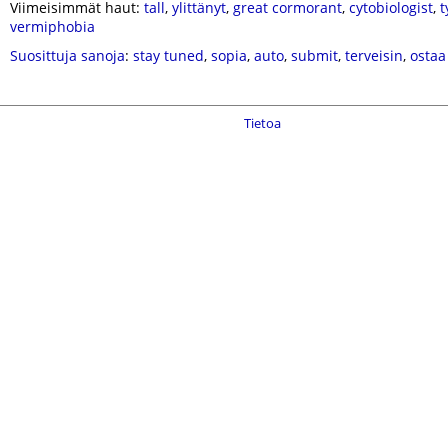
Viimeisimmät haut:
tall
,
ylittänyt
,
great cormorant
,
cytobiologist
,
t
vermiphobia
Suosittuja sanoja
:
stay tuned
,
sopia
,
auto
,
submit
,
terveisin
,
ostaa
Tietoa