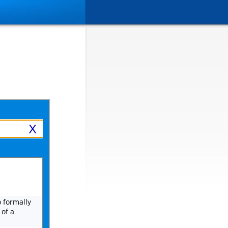
X
To formally
of a