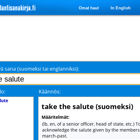
Omat haut
In English
ä sana (suomeksi tai englanniksi):
lo:
Käännös:
lute
take the salute (suomeksi)
Määritelmät:
(lb, en, of a senior officer, head of state, etc.) 
acknowledge the salute given by the members 
march-past.