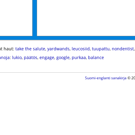
t haut:
take the salute
,
yardwands
,
leucosiid
,
tuupattu
,
nondentist
anoja
:
lukio
,
päätös
,
engage
,
google
,
purkaa
,
balance
Suomi-englanti sanakirja
© 20