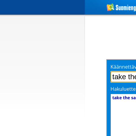
Käännettäv
Hakuluette
take the sa