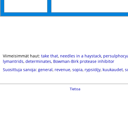
Viimeisimmät haut:
take that
,
needles in a haystack
,
persulphocya
lymantrids
,
determinates
,
Bowman-Birk protease inhibitor
Suosittuja sanoja
:
general
,
revenue
,
sopia
,
rypsiöljy
,
kuukaudet
,
s
Tietoa