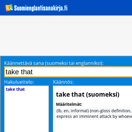
Käännettävä sana (suomeksi tai englanniksi):
Hakuluettelo:
Käännös:
take that
take that (suomeksi)
Määritelmät:
(lb, en, informal) (non-gloss definition
express an imminent attack by whoeve