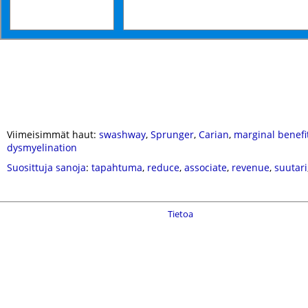
Viimeisimmät haut:
swashway
,
Sprunger
,
Carian
,
marginal benefi
dysmyelination
Suosittuja sanoja
:
tapahtuma
,
reduce
,
associate
,
revenue
,
suutari
Tietoa