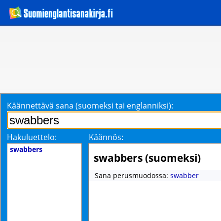
Käännettävä sana (suomeksi tai englanniksi):
Hakuluettelo:
Käännös:
swabbers
swabbers (suomeksi)
Sana perusmuodossa:
swabber