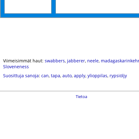
Viimeisimmät haut:
swabbers
,
jabberer
,
neele
,
madagaskarinkehr
Sloveneness
Suosittuja sanoja
:
can
,
tapa
,
auto
,
apply
,
ylioppilas
,
rypsiöljy
Tietoa