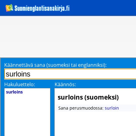
Käännettävä sana (suomeksi tai englanniksi):
Hakuluettelo:
Käännös:
surloins
surloins (suomeksi)
Sana perusmuodossa:
surloin