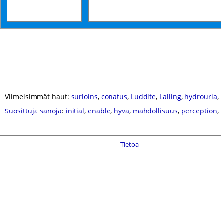
Viimeisimmät haut:
surloins
,
conatus
,
Luddite
,
Lalling
,
hydrouria
,
Suosittuja sanoja
:
initial
,
enable
,
hyvä
,
mahdollisuus
,
perception
,
Tietoa