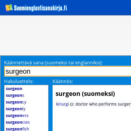
Käännettävä sana (suomeksi tai englanniksi):
Hakuluettelo:
Käännös:
surgeon
surgeon (suomeksi)
surgeon
s
surgeon
cy
kirurgi
(
s
: doctor who performs surger
surgeon
ly
surgeon
ess
surgeon
cies
surgeon
fish