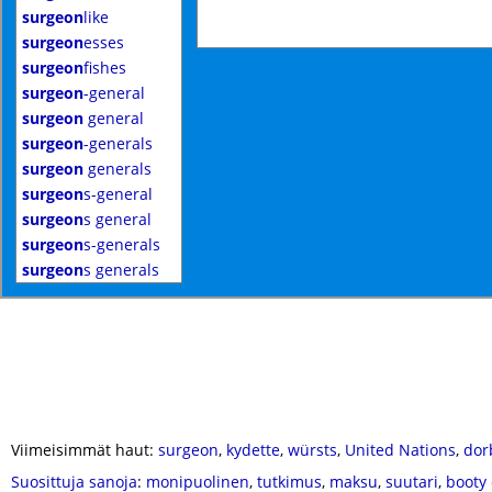
surgeon
like
surgeon
esses
surgeon
fishes
surgeon
-general
surgeon
general
surgeon
-generals
surgeon
generals
surgeon
s-general
surgeon
s general
surgeon
s-generals
surgeon
s generals
Viimeisimmät haut:
surgeon
,
kydette
,
würsts
,
United Nations
,
dor
Suosittuja sanoja
:
monipuolinen
,
tutkimus
,
maksu
,
suutari
,
booty 