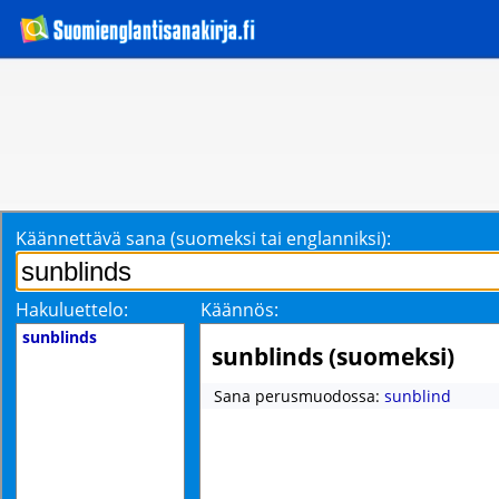
Käännettävä sana (suomeksi tai englanniksi):
Hakuluettelo:
Käännös:
sunblinds
sunblinds (suomeksi)
Sana perusmuodossa:
sunblind