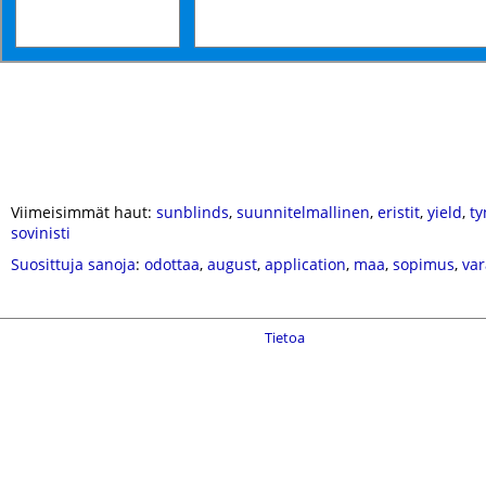
Viimeisimmät haut:
sunblinds
,
suunnitelmallinen
,
eristit
,
yield
,
ty
sovinisti
Suosittuja sanoja
:
odottaa
,
august
,
application
,
maa
,
sopimus
,
var
Tietoa