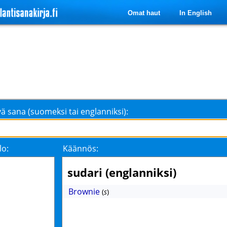
Omat haut
In English
ä sana (suomeksi tai englanniksi):
lo:
Käännös:
sudari (englanniksi)
Brownie
(
s
)