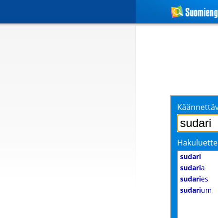
Käännettäv
Hakuluette
sudari
sudari
a
sudari
es
sudari
um