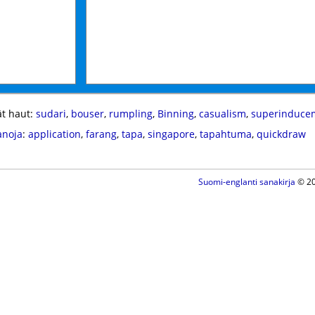
t haut:
sudari
,
bouser
,
rumpling
,
Binning
,
casualism
,
superinduce
anoja
:
application
,
farang
,
tapa
,
singapore
,
tapahtuma
,
quickdraw
Suomi-englanti sanakirja
© 20