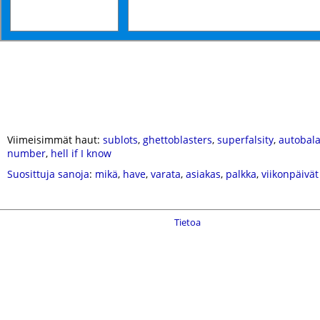
Viimeisimmät haut:
sublots
,
ghettoblasters
,
superfalsity
,
autobal
number
,
hell if I know
Suosittuja sanoja
:
mikä
,
have
,
varata
,
asiakas
,
palkka
,
viikonpäivät
Tietoa