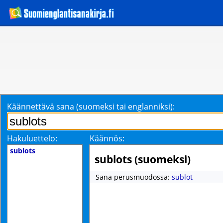
Käännettävä sana (suomeksi tai englanniksi):
Hakuluettelo:
Käännös:
sublots
sublots (suomeksi)
Sana perusmuodossa:
sublot