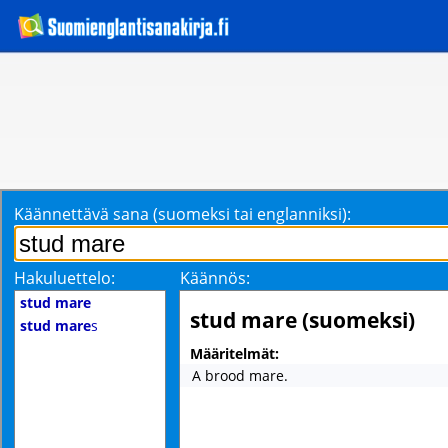
Käännettävä sana (suomeksi tai englanniksi):
Hakuluettelo:
Käännös:
stud mare
stud mare (suomeksi)
stud mare
s
Määritelmät:
A brood mare.