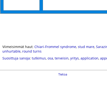
Viimeisimmät haut:
Chiari-Frommel syndrome
,
stud mare
,
Sarazi
unhurtable
,
round turns
Suosittuja sanoja
:
tutkimus
,
osa
,
terveisin
,
yritys
,
application
,
app
Tietoa