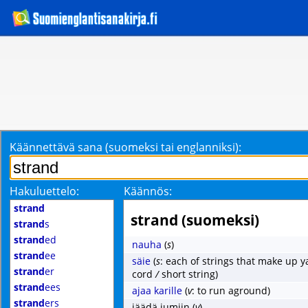
Käännettävä sana (suomeksi tai englanniksi):
Hakuluettelo:
Käännös:
strand
strand (suomeksi)
strand
s
strand
ed
nauha
(
s
)
strand
ee
säie
(
s
: each of strings that make up y
strand
er
cord
/
short string)
strand
ees
ajaa karille
(
v
: to run aground)
strand
ers
jäädä jumiin
(
v
)