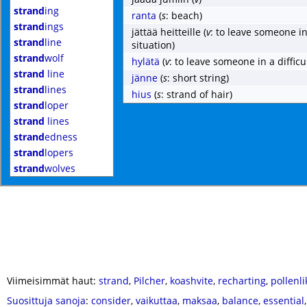
strand
ing
ranta
(
s
: beach)
strand
ings
jättää heitteille
(
v
: to leave someone in 
strand
line
situation)
strand
wolf
hylätä
(
v
: to leave someone in a difficul
strand
line
jänne
(
s
: short string)
strand
lines
hius
(
s
: strand of hair)
strand
loper
strand
lines
strand
edness
strand
lopers
strand
wolves
Viimeisimmät haut:
strand
,
Pilcher
,
koashvite
,
recharting
,
pollenli
Suosittuja sanoja
:
consider
,
vaikuttaa
,
maksaa
,
balance
,
essential