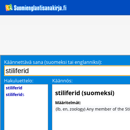
Käännettävä sana (suomeksi tai englanniksi):
Hakuluettelo:
Käännös:
stiliferid
stiliferid (suomeksi)
stiliferid
s
Määritelmät:
(lb, en, zoology) Any member of the Sti