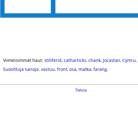
Viimeisimmät haut:
stiliferid
,
catharticks
,
chank
,
Jocastan
,
Cymru
,
Suosittuja sanoja
:
vastuu
,
front
,
osa
,
matka
,
farang
,
Tietoa