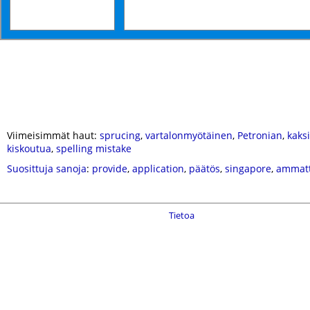
Viimeisimmät haut:
sprucing
,
vartalonmyötäinen
,
Petronian
,
kaks
kiskoutua
,
spelling mistake
Suosittuja sanoja
:
provide
,
application
,
päätös
,
singapore
,
ammatt
Tietoa