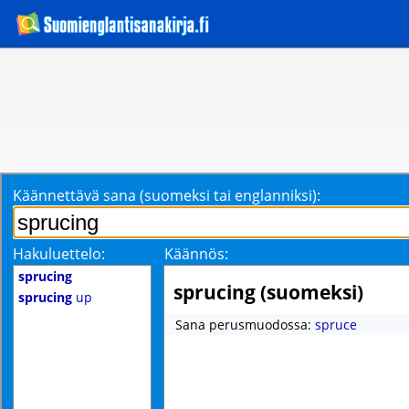
Käännettävä sana (suomeksi tai englanniksi):
Hakuluettelo:
Käännös:
sprucing
sprucing (suomeksi)
sprucing
up
Sana perusmuodossa:
spruce