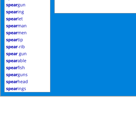
spear
gun
spear
ing
spear
let
spear
man
spear
men
spear
tip
spear
-rib
spear
gun
spear
able
spear
fish
spear
guns
spear
head
spear
ings