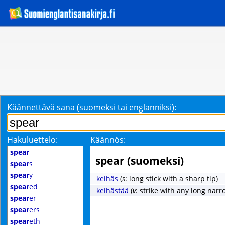
Käännettävä sana (suomeksi tai englanniksi):
Hakuluettelo:
Käännös:
spear
spear (suomeksi)
spear
s
spear
y
keihäs
(
s
: long stick with a sharp tip)
spear
ed
keihästää
(
v
: strike with any long narr
spear
er
spear
ers
spear
eth