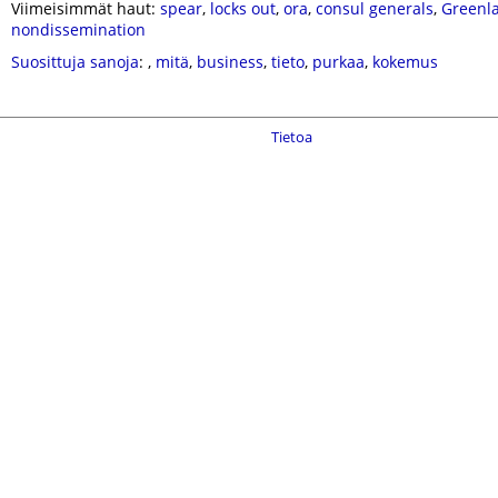
Viimeisimmät haut:
spear
,
locks out
,
ora
,
consul generals
,
Greenl
nondissemination
Suosittuja sanoja
:
,
mitä
,
business
,
tieto
,
purkaa
,
kokemus
Tietoa