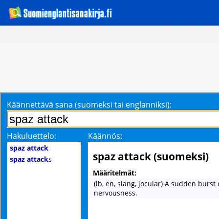
Käännettävä sana (suomeksi tai englanniksi):
Hakuluettelo:
Käännös:
spaz attack
spaz attack (suomeksi)
spaz attack
s
Määritelmät:
(lb, en, slang, jocular) A sudden burst
nervousness.