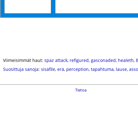
Viimeisimmät haut:
spaz attack
,
refigured
,
gasconaded
,
healeth
,
B
Suosittuja sanoja
:
sisäfile
,
erä
,
perception
,
tapahtuma
,
lause
,
asso
Tietoa