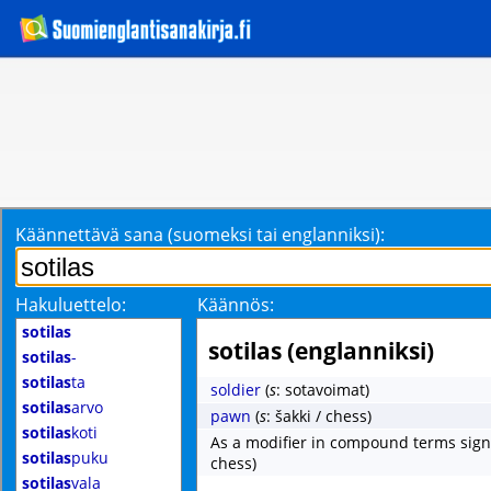
Käännettävä sana (suomeksi tai englanniksi):
Hakuluettelo:
Käännös:
sotilas
sotilas (englanniksi)
sotilas
-
sotilas
ta
soldier
(
s
: sotavoimat)
sotilas
arvo
pawn
(
s
: šakki / chess)
sotilas
koti
As a modifier in compound terms signi
sotilas
puku
chess)
sotilas
vala