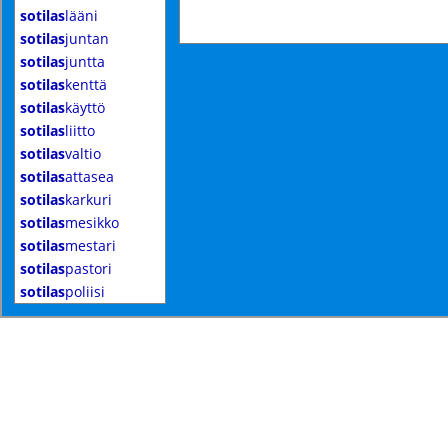
sotilas
lääni
sotilas
juntan
sotilas
juntta
sotilas
kenttä
sotilas
käyttö
sotilas
liitto
sotilas
valtio
sotilas
attasea
sotilas
karkuri
sotilas
mesikko
sotilas
mestari
sotilas
pastori
sotilas
poliisi