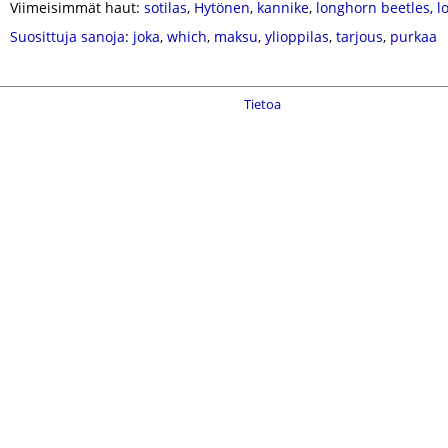
Viimeisimmät haut:
sotilas
,
Hytönen
,
kannike
,
longhorn beetles
,
l
Suosittuja sanoja
:
joka
,
which
,
maksu
,
ylioppilas
,
tarjous
,
purkaa
Tietoa