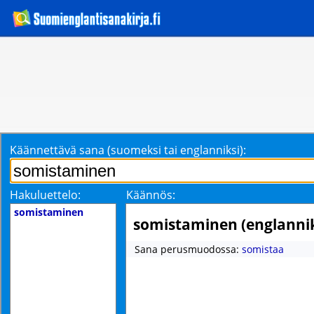
Käännettävä sana (suomeksi tai englanniksi):
Hakuluettelo:
Käännös:
somistaminen
somistaminen (englannik
Sana perusmuodossa:
somistaa