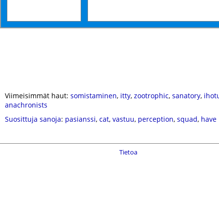
Viimeisimmät haut:
somistaminen
,
itty
,
zootrophic
,
sanatory
,
ihot
anachronists
Suosittuja sanoja
:
pasianssi
,
cat
,
vastuu
,
perception
,
squad
,
have
Tietoa