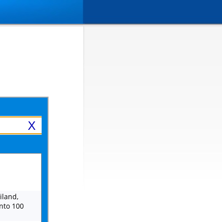
X
iland,
into 100