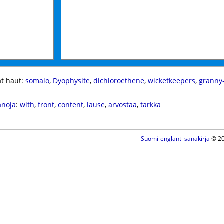
t haut:
somalo
,
Dyophysite
,
dichloroethene
,
wicketkeepers
,
granny-
anoja
:
with
,
front
,
content
,
lause
,
arvostaa
,
tarkka
Suomi-englanti sanakirja
© 20