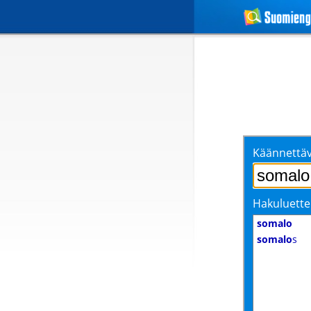
Käännettäv
Hakuluette
somalo
somalo
s