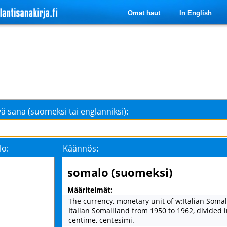
Omat haut
In English
ä sana (suomeksi tai englanniksi):
lo:
Käännös:
somalo (suomeksi)
Määritelmät:
The currency, monetary unit of w:Italian Somal
Italian Somaliland from 1950 to 1962, divided 
centime, centesimi.