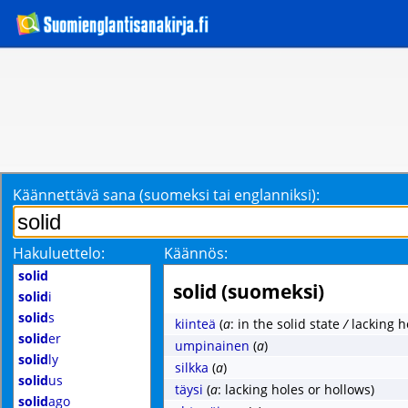
Käännettävä sana (suomeksi tai englanniksi):
Hakuluettelo:
Käännös:
solid
solid (suomeksi)
solid
i
solid
s
kiinteä
(
a
: in the solid state
/
lacking h
solid
er
umpinainen
(
a
)
solid
ly
silkka
(
a
)
solid
us
täysi
(
a
: lacking holes or hollows)
solid
ago