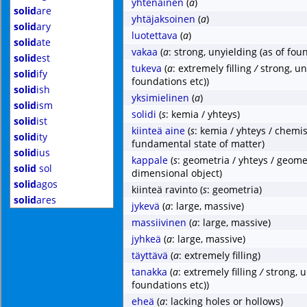
yhtenäinen
(
a
)
solid
are
yhtäjaksoinen
(
a
)
solid
ary
luotettava
(
a
)
solid
ate
vakaa
(
a
: strong, unyielding (as of fou
solid
est
tukeva
(
a
: extremely filling
/
strong, un
solid
ify
foundations etc))
solid
ish
yksimielinen
(
a
)
solid
ism
solidi
(
s
: kemia / yhteys)
solid
ist
kiinteä aine
(
s
: kemia / yhteys / chemis
solid
ity
fundamental state of matter)
solid
ius
kappale
(
s
: geometria / yhteys / geome
solid
sol
dimensional object)
solid
agos
kiinteä ravinto
(
s
: geometria)
solid
ares
jykevä
(
a
: large, massive)
massiivinen
(
a
: large, massive)
jyhkeä
(
a
: large, massive)
täyttävä
(
a
: extremely filling)
tanakka
(
a
: extremely filling
/
strong, u
foundations etc))
eheä
(
a
: lacking holes or hollows)