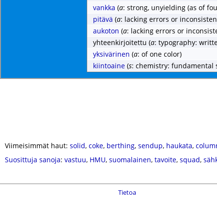
vankka
(
a
: strong, unyielding (as of fo
pitävä
(
a
: lacking errors or inconsisten
aukoton
(
a
: lacking errors or inconsist
yhteenkirjoitettu
(
a
: typography: writt
yksivärinen
(
a
: of one color)
kiintoaine
(
s
: chemistry: fundamental s
Viimeisimmät haut:
solid
,
coke
,
berthing
,
sendup
,
haukata
,
column
Suosittuja sanoja
:
vastuu
,
HMU
,
suomalainen
,
tavoite
,
squad
,
säh
Tietoa