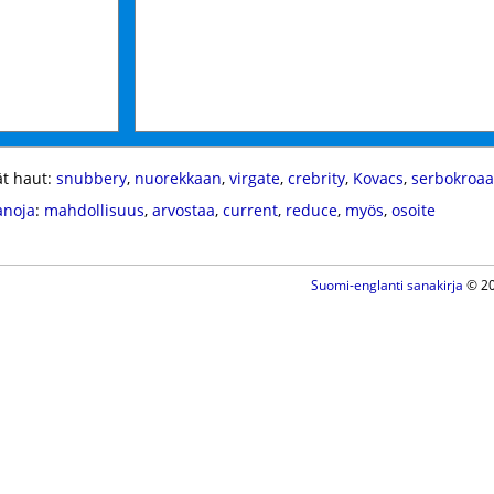
t haut:
snubbery
,
nuorekkaan
,
virgate
,
crebrity
,
Kovacs
,
serbokroaat
anoja
:
mahdollisuus
,
arvostaa
,
current
,
reduce
,
myös
,
osoite
Suomi-englanti sanakirja
© 20