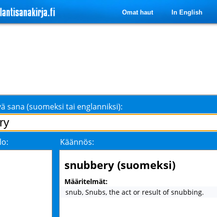
Omat haut
In English
ä sana (suomeksi tai englanniksi):
lo:
Käännös:
snubbery (suomeksi)
Määritelmät:
snub, Snubs, the act or result of snubbing.