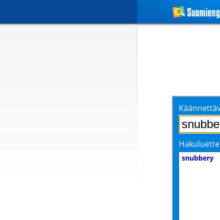
Käännettäv
Hakuluette
snubbery