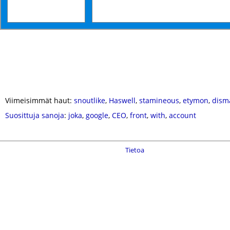
Viimeisimmät haut:
snoutlike
,
Haswell
,
stamineous
,
etymon
,
dism
Suosittuja sanoja
:
joka
,
google
,
CEO
,
front
,
with
,
account
Tietoa