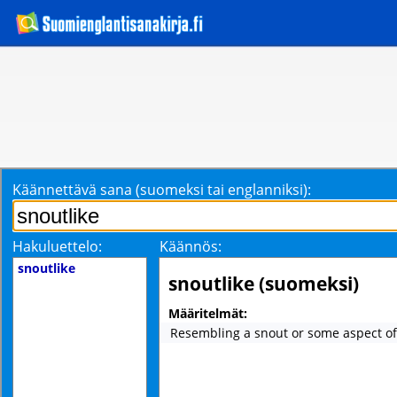
Käännettävä sana (suomeksi tai englanniksi):
Hakuluettelo:
Käännös:
snoutlike
snoutlike (suomeksi)
Määritelmät:
Resembling a snout or some aspect of