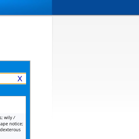
X
s; wily
/
cape notice;
 dexterous