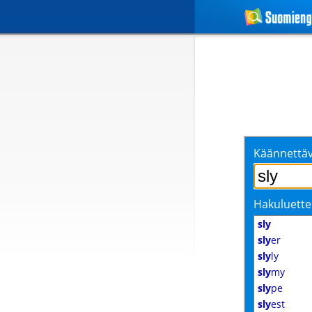
Käännettäv
Hakuluette
sly
sly
er
sly
ly
sly
my
sly
pe
sly
est