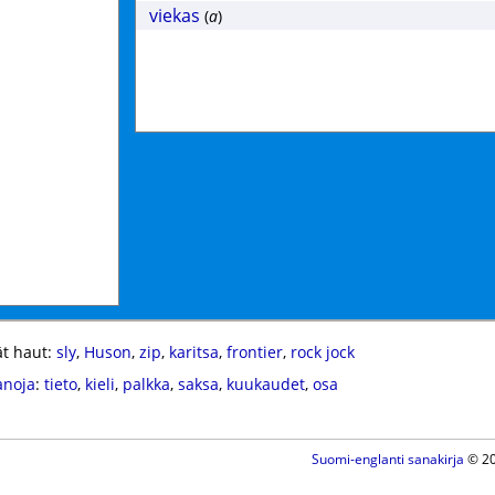
viekas
(
a
)
t haut:
sly
,
Huson
,
zip
,
karitsa
,
frontier
,
rock jock
anoja
:
tieto
,
kieli
,
palkka
,
saksa
,
kuukaudet
,
osa
Suomi-englanti sanakirja
© 20