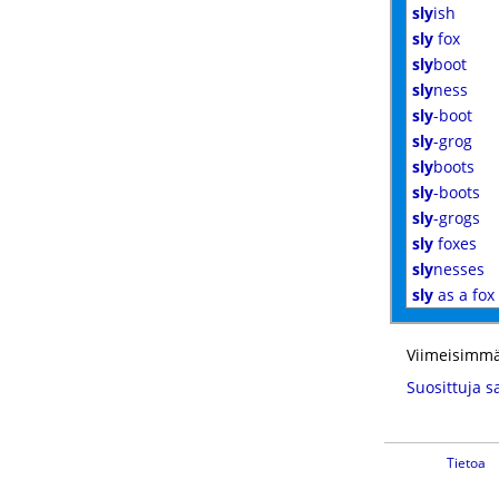
sly
ish
sly
fox
sly
boot
sly
ness
sly
-boot
sly
-grog
sly
boots
sly
-boots
sly
-grogs
sly
foxes
sly
nesses
sly
as a fox
Viimeisimmä
Suosittuja s
Tietoa