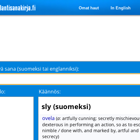
Omat haut
In English
ä sana (suomeksi tai englanniksi):
lo:
Käännös:
sly (suomeksi)
ovela
(
a
: artfully cunning; secretly mischievou
dexterous in performing an action, so as to es
nimble
/
done with, and marked by, artful and
secrecy)