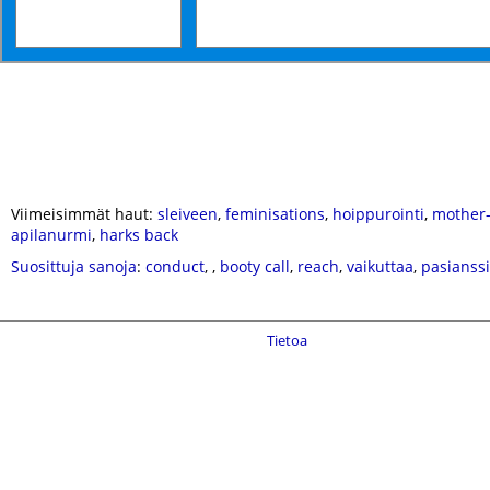
Viimeisimmät haut:
sleiveen
,
feminisations
,
hoippurointi
,
mother
apilanurmi
,
harks back
Suosittuja sanoja
:
conduct
,
,
booty call
,
reach
,
vaikuttaa
,
pasianssi
Tietoa