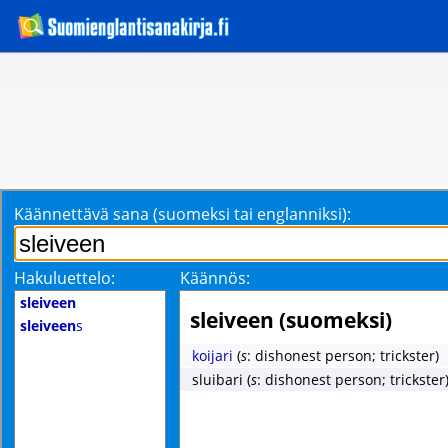
Käännettävä sana (suomeksi tai englanniksi):
Hakuluettelo:
Käännös:
sleiveen
sleiveen (suomeksi)
sleiveen
s
koijari
(
s
: dishonest person; trickster)
sluibari
(
s
: dishonest person; trickster