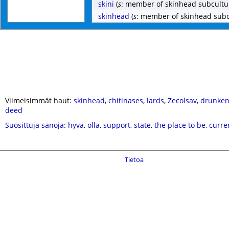
skini
(
s
: member of skinhead subcultu
skinhead
(
s
: member of skinhead subc
Viimeisimmät haut:
skinhead
,
chitinases
,
lards
,
Zecolsav
,
drunken
deed
Suosittuja sanoja
:
hyvä
,
olla
,
support
,
state
,
the place to be
,
curre
Tietoa