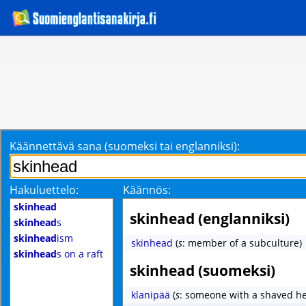
Käännettävä sana (suomeksi tai englanniksi):
Hakuluettelo:
Käännös:
skinhead
skinhead (englanniksi)
skinhead
s
skinhead
ism
skinhead
(
s
: member of a subculture)
skinhead
s on a raft
skinhead (suomeksi)
klanipää
(
s
: someone with a shaved h