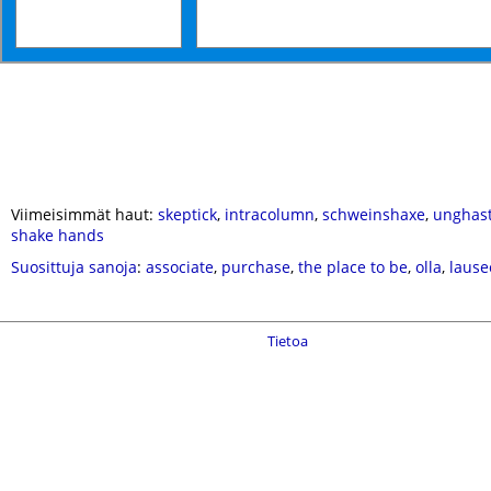
Viimeisimmät haut:
skeptick
,
intracolumn
,
schweinshaxe
,
unghast
shake hands
Suosittuja sanoja
:
associate
,
purchase
,
the place to be
,
olla
,
lause
Tietoa