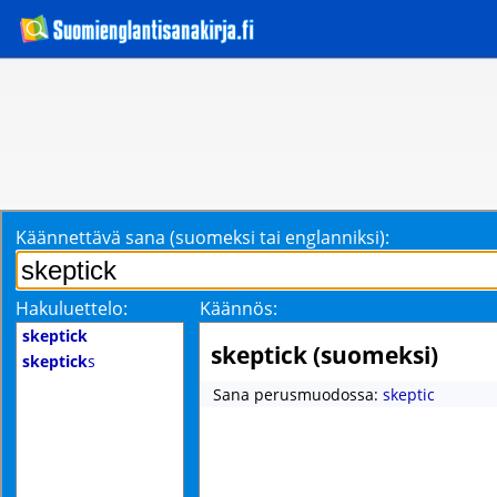
Käännettävä sana (suomeksi tai englanniksi):
Hakuluettelo:
Käännös:
skeptick
skeptick (suomeksi)
skeptick
s
Sana perusmuodossa:
skeptic