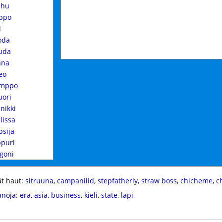
hu
ppo
i
oda
uda
hna
eo
mppo
uori
nikki
lissa
psija
ppuri
ogoni
t haut:
sitruuna
,
campanilid
,
stepfatherly
,
straw boss
,
chicheme
,
c
anoja
:
erä
,
asia
,
business
,
kieli
,
state
,
läpi