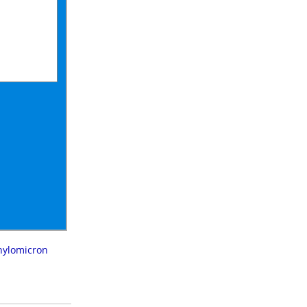
hylomicron