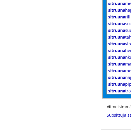
sitruuna
me
sitruuna
ha
sitruuna
rill
sitruuna
so
sitruuna
su
sitruuna
ta
sitruuna
vir
sitruuna
he
sitruuna
nk
sitruuna
ma
sitruuna
me
sitruuna
na
sitruuna
pi
sitruuna
tr
Viimeisimmä
Suosittuja s