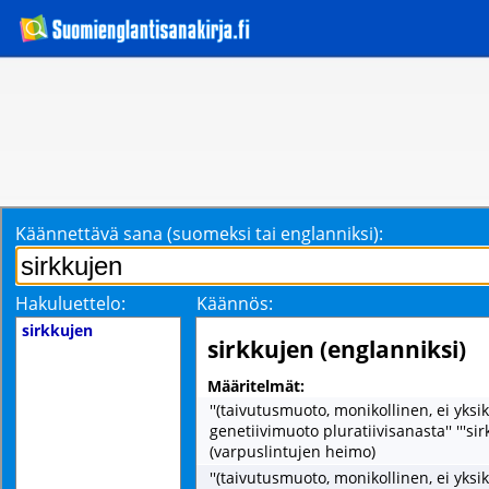
Käännettävä sana (suomeksi tai englanniksi):
Hakuluettelo:
Käännös:
sirkkujen
sirkkujen (englanniksi)
Määritelmät:
''(taivutusmuoto, monikollinen, ei yks
genetiivimuoto pluratiivisanasta'' '''sirk
(varpuslintujen heimo)
''(taivutusmuoto, monikollinen, ei yks