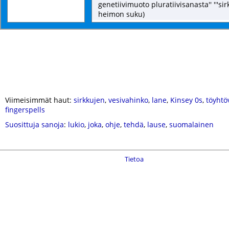
genetiivimuoto pluratiivisanasta'' '''sirk
heimon suku)
Viimeisimmät haut:
sirkkujen
,
vesivahinko
,
lane
,
Kinsey 0s
,
töyhtö
fingerspells
Suosittuja sanoja
:
lukio
,
joka
,
ohje
,
tehdä
,
lause
,
suomalainen
Tietoa