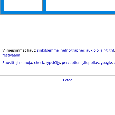
Viimeisimmät haut:
sinkitsemme
,
netnographer
,
aukiolo
,
air-tight
festivaalin
Suosittuja sanoja
:
check
,
rypsiöljy
,
perception
,
ylioppilas
,
google
,
Tietoa