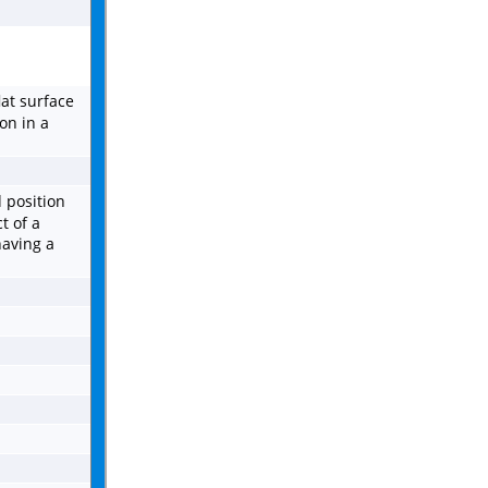
lat surface
on in a
d position
t of a
aving a