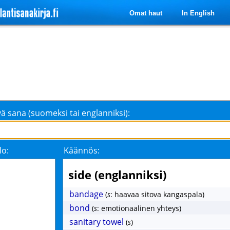
Omat haut
In English
ä sana (suomeksi tai englanniksi):
lo:
Käännös:
side (englanniksi)
bandage
(
s
: haavaa sitova kangaspala)
bond
(
s
: emotionaalinen yhteys)
sanitary towel
(
s
)