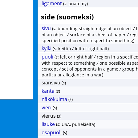
ligament
(
s
: anatomy)
side (suomeksi)
sivu
(
s
: bounding straight edge of an object
/
f
of an object
/
surface of a sheet of paper
/
regi
specified position with respect to something)
kylki
(
s
: keittiö / left or right half)
puoli
(
s
: left or right half
/
region in a specifie
with respect to something
/
one possible aspec
concept
/
set of opponents in a game
/
group h
particular allegiance in a war)
siansivu
(
s
)
kanta
(
s
)
näkökulma
(
s
)
vieri
(
s
)
vierus
(
s
)
lisuke
(
s
: USA, puhekieltä)
osapuoli
(
s
)