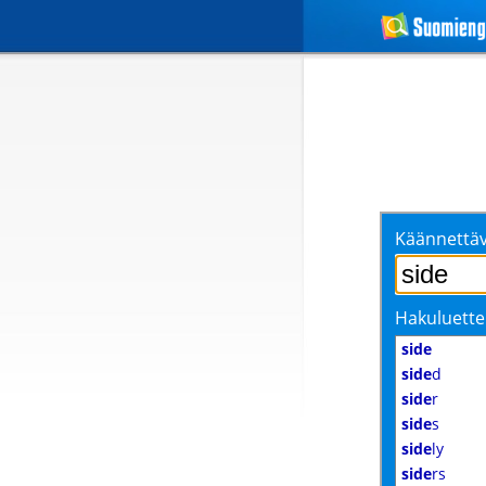
Käännettäv
Hakuluette
side
side
d
side
r
side
s
side
ly
side
rs