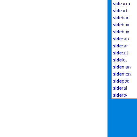
side
arm
side
art
side
bar
side
box
side
boy
side
cap
side
car
side
cut
side
lot
side
man
side
men
side
pod
side
ral
side
ro-