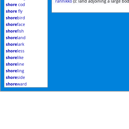
rannikko
(
s
: land adjoining a large bod
shore
cod
shore
fly
shore
bird
shore
face
shore
fish
shore
land
shore
lark
shore
less
shore
like
shore
line
shore
ling
shore
side
shore
ward