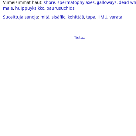
Viimeisimmät haut:
shore
,
spermatophylaxes
,
galloways
,
dead wh
male
,
huippuyksikkö
,
baurusuchids
Suosittuja sanoja
:
mitä
,
sisäfile
,
kehittää
,
tapa
,
HMU
,
varata
Tietoa