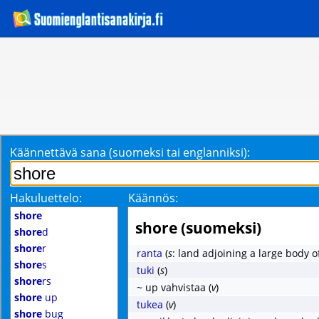
Käännettävä sana (suomeksi tai englanniksi):
Hakuluettelo:
Käännös:
shore
shore (suomeksi)
shore
d
shore
r
ranta
(
s
: land adjoining a large body o
shore
s
tuki
(
s
)
shore
rs
~ up vahvistaa
(
v
)
shore
up
tukea
(
v
)
shore
bug