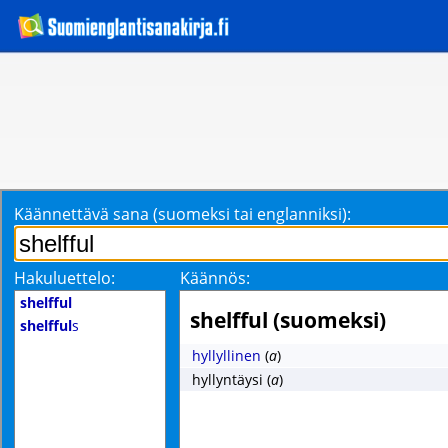
Käännettävä sana (suomeksi tai englanniksi):
Hakuluettelo:
Käännös:
shelfful
shelfful (suomeksi)
shelfful
s
hyllyllinen
(
a
)
hyllyntäysi
(
a
)