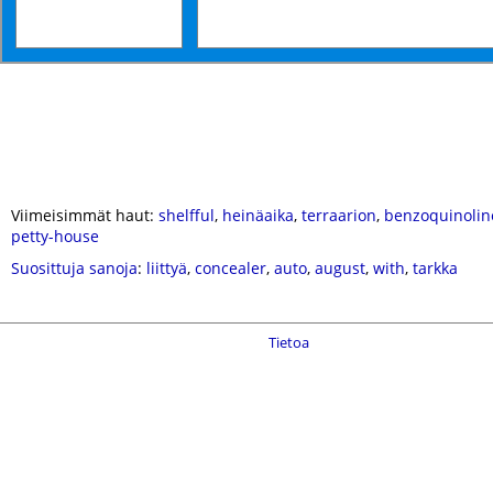
Viimeisimmät haut:
shelfful
,
heinäaika
,
terraarion
,
benzoquinolin
petty-house
Suosittuja sanoja
:
liittyä
,
concealer
,
auto
,
august
,
with
,
tarkka
Tietoa