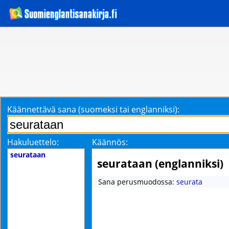
Käännettävä sana (suomeksi tai englanniksi):
Hakuluettelo:
Käännös:
seurataan
seurataan (englanniksi)
Sana perusmuodossa:
seurata