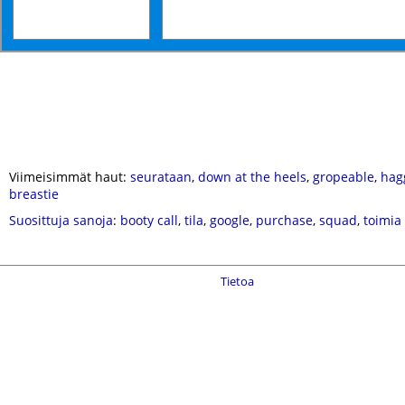
Viimeisimmät haut:
seurataan
,
down at the heels
,
gropeable
,
hag
breastie
Suosittuja sanoja
:
booty call
,
tila
,
google
,
purchase
,
squad
,
toimia
Tietoa