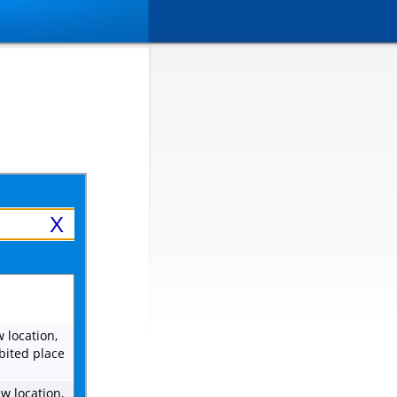
X
 location,
bited place
w location,