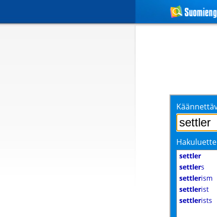
Käännettäv
Hakuluette
settler
settler
s
settler
ism
settler
ist
settler
ists