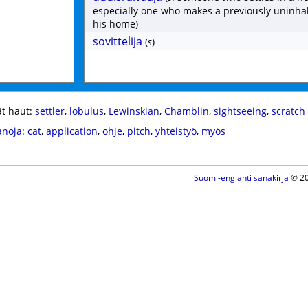
especially one who makes a previously uninha
his home)
sovittelija
(
s
)
t haut:
settler
,
lobulus
,
Lewinskian
,
Chamblin
,
sightseeing
,
scratch
anoja
:
cat
,
application
,
ohje
,
pitch
,
yhteistyö
,
myös
Suomi-englanti sanakirja
© 20