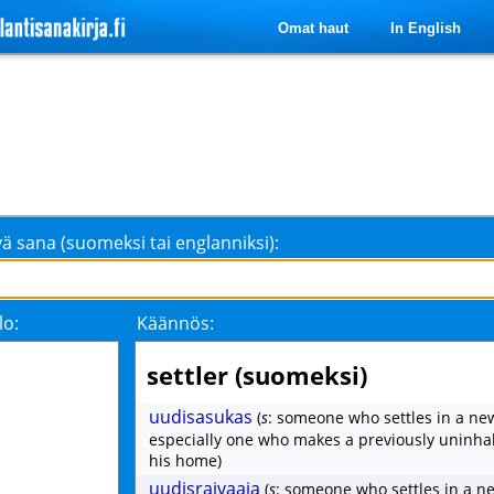
Omat haut
In English
ä sana (suomeksi tai englanniksi):
lo:
Käännös:
settler (suomeksi)
uudisasukas
(
s
: someone who settles in a new
especially one who makes a previously uninha
his home)
uudisraivaaja
(
s
: someone who settles in a ne