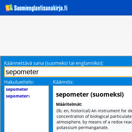
Käännettävä sana (suomeksi tai englanniksi):
Hakuluettelo:
Käännös:
sepometer
sepometer (suomeksi)
sepometer
s
Määritelmät:
(lb, en, historical) An instrument for 
concentration of biological particulate
atmosphere, by means of a redox reac
potassium permanganate.