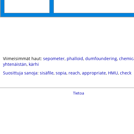
Viimeisimmät haut:
sepometer
,
phalloid
,
dumfoundering
,
chemic
yhtenäistän
,
kärhi
Suosittuja sanoja
:
sisäfile
,
sopia
,
reach
,
appropriate
,
HMU
,
check
Tietoa