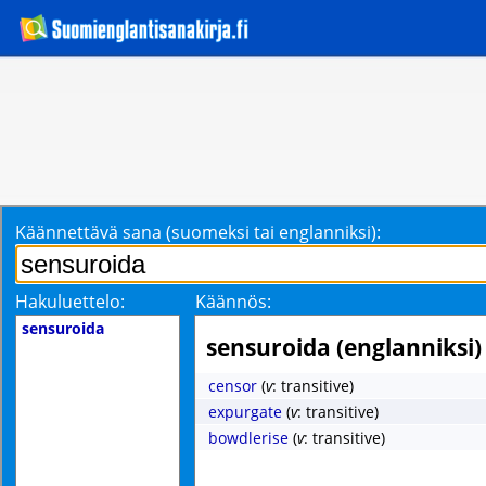
Käännettävä sana (suomeksi tai englanniksi):
Hakuluettelo:
Käännös:
sensuroida
sensuroida (englanniksi)
censor
(
v
: transitive)
expurgate
(
v
: transitive)
bowdlerise
(
v
: transitive)