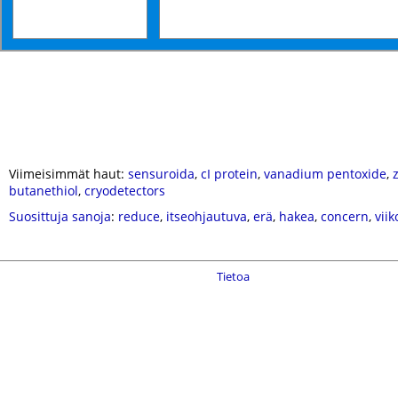
Viimeisimmät haut:
sensuroida
,
cI protein
,
vanadium pentoxide
,
butanethiol
,
cryodetectors
Suosittuja sanoja
:
reduce
,
itseohjautuva
,
erä
,
hakea
,
concern
,
vii
Tietoa